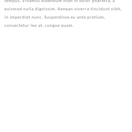
tempus. Vivamus bibendum nibh in dolor pharetra, a
euismod nulla dignissim. Aenean viverra tincidunt nibh,
in imperdiet nunc. Suspendisse eu ante pretium,
consectetur leo at, congue quam.
NEW WEBSITE