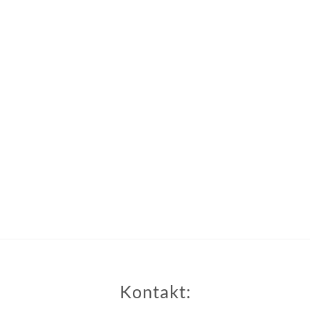
Super Promo
LUCY ALMOND
Kontakt: